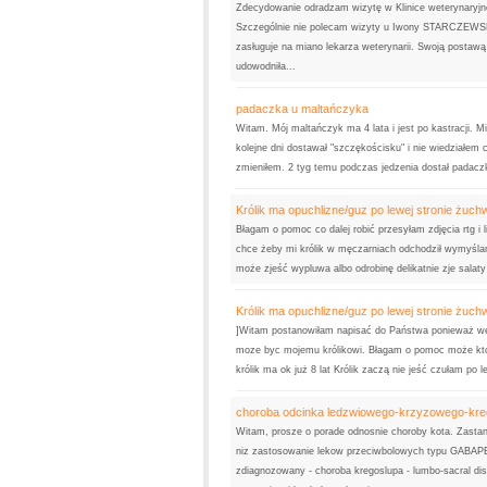
Zdecydowanie odradzam wizytę w Klinice weterynaryjne
Szczególnie nie polecam wizyty u Iwony STARCZEWSK
zasługuje na miano lekarza weterynarii. Swoją postawą
udowodniła...
padaczka u maltańczyka
Witam. Mój maltańczyk ma 4 lata i jest po kastracji. M
kolejne dni dostawał "szczękościsku" i nie wiedziałem 
zmieniłem. 2 tyg temu podczas jedzenia dostał padaczk
Królik ma opuchlizne/guz po lewej stronie żuch
Błagam o pomoc co dalej robić przesyłam zdjęcia rtg i l
chce żeby mi królik w męczarniach odchodził wymyślam 
może zjeść wypluwa albo odrobinę delikatnie zje salaty
Królik ma opuchlizne/guz po lewej stronie żuc
]Witam postanowiłam napisać do Państwa ponieważ we
moze byc mojemu królikowi. Błagam o pomoc może k
królik ma ok już 8 lat Królik zaczą nie jeść czułam po le
choroba odcinka ledzwiowego-krzyzowego-kr
Witam, prosze o porade odnosnie choroby kota. Zastan
niz zastosowanie lekow przeciwbolowych typu GABAPE
zdiagnozowany - choroba kregoslupa - lumbo-sacral di