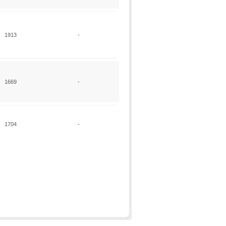
1913
-
1669
-
1704
-