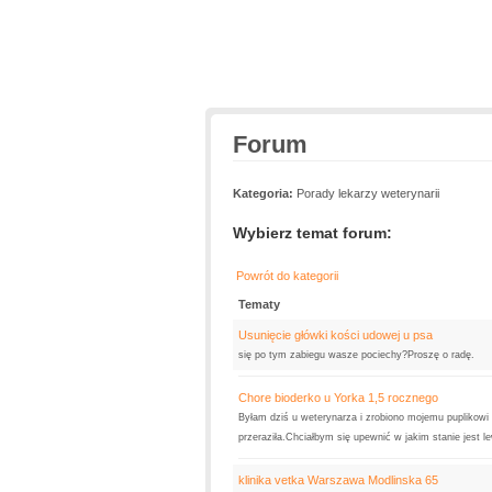
Forum
Kategoria:
Porady lekarzy weterynarii
Wybierz temat forum:
Powrót do kategorii
Tematy
Usunięcie główki kości udowej u psa
się po tym zabiegu wasze pociechy?Proszę o radę.
Chore bioderko u Yorka 1,5 rocznego
Byłam dziś u weterynarza i zrobiono mojemu puplikowi
przeraziła.Chciałbym się upewnić w jakim stanie jest le
klinika vetka Warszawa Modlinska 65