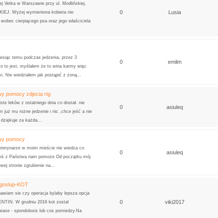
j Vetka w Warszawie przy ul. Modlińskiej.
0
Lusia
IEJ. Wyżej wymieniona kobieta nie
 wobec cierpiącego psa oraz jego właściciela
iesiąc temu podczas jedzenia, przez 3
0
emilm
co to jest, myślałem że to wina karmy więc
i. Nie wiedziałem jak postąpić z żoną...
wy pomocy zdjecia rtg
iste leków z ostatniego dnia co dostał. nie
0
asiuleq
już mu rożne jedzenie i nic ,chce jeść a nie
 dziękuje za każda...
hwy pomocy
terynarze w moim mieście nie wiedza co
0
asiuleq
toś z Państwa nam pomoże Od początku mój
wej stronie zgrubienie na...
egoslup-KOT
awiam sie czy operacja bylaby lepsza opcja
0
viki2017
NTIN. W grudniu 2016 kot zostal
sease - spondolosis lub cos pomiedzy.Na