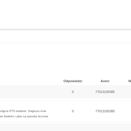
Odpowiedzi
Autor
W
0
77013105385
0
77013105385
 zdjęcie RTG bioderek. Diagnoza mnie
we bioderko i jakie są sposoby leczenia.