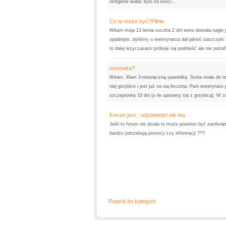
rentgenie widac bylo ze kosci...
Co to może być?Pilnie
Witam moja 13 letnia suczka 2 dni temu dostała.nagle j
opadnięte..byliśmy u weterynarza dał jakieś zaszczyki a
to dalej leżyczasami próbuje się podnieść ale nie potr
nosówka?
Witam, Mam 3-miesięczną spanielkę. Sunia miała do te
niej grzybice i jest już na nią leczona. Pani weterynar
szczepionkę 10 dni (o ile uporamy się z grzybicą). W
Forum jest , odpowiedzi nie ma .
Jeśli to forum nie działa to może powinno być zamknię
bardzo potrzebują pomocy czy informacji ???
Powrót do kategorii