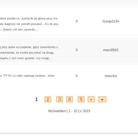
akby paraliżu k, wykręciło jej głowę,uszy ma
0
Ganja1234
le diagnozy nie potrafił postawić...Co do psa
afi...Nawet coś tam zamerda...
j pory jedno szczepienie, gdyż stwierdzono u
0
maro0503
z powiedziała, że trzeba poczekać na drugą
 związku z tym mam pytanie: czy mogę...
0
maszka
te ??? Po co robić nadzieję osobom , które
1
2
3
4
5
Wyświetlam [ 1 - 10 ] z 3015