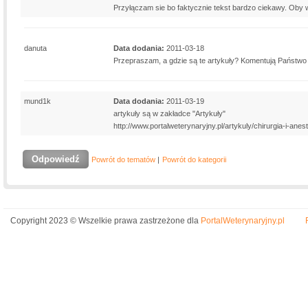
Przyłączam sie bo faktycznie tekst bardzo ciekawy. Oby w
danuta
Data dodania:
2011-03-18
Przepraszam, a gdzie są te artykuły? Komentują Państwo 
mund1k
Data dodania:
2011-03-19
artykuły są w zakładce "Artykuły"
http://www.portalweterynaryjny.pl/artykuly/chirurgia-i-ane
Odpowiedź
Powrót do tematów
|
Powrót do kategorii
Copyright 2023 © Wszelkie prawa zastrzeżone dla
PortalWeterynaryjny.pl