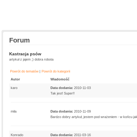
Forum
Kastracja psów
artykuł z jajem ;) dobra robota
Powrót do tematów
|
Powrót do kategorii
Autor
Wiadomość
karo
Data dodania:
2010-11-03
Tak jest! Super!!
mila
Data dodania:
2010-11-09
Bardzo dobry artykuł, jestem pod wrażeniem - w końcu jaki
Konrado
Data dodania:
2011-03-16