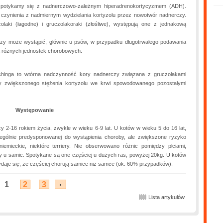
potykamy się z nadnerczowo-zależnym hiperadrenokortycyzmem (ADH).
 czynienia z nadmiernym wydzielania kortyzolu przez nowotwór nadnerczy.
laki (łagodne) i gruczolakoraki (złośliwe), występują one z jednakową
zy może wystąpić, głównie u psów, w przypadku długotrwałego podawania
ia różnych jednostek chorobowych.
hinga to wtórna nadczynność kory nadnerczy związana z gruczolakami
zy zwiększonego stężenia kortyzolu we krwi spowodowanego pozostałymi
Występowanie
 2-16 rokiem życia, zwykle w wieku 6-9 lat. U kotów w wieku 5 do 16 lat,
ególnie predysponowanej do wystąpienia choroby, ale zwiększone ryzyko
niemieckie, niektóre terriery. Nie obserwowano różnic pomiędzy płciami,
y u samic. Spotykane są one częściej u dużych ras, powyżej 20kg. U kotów
ydaje się, że częściej chorują samice niż samce (ok. 60% przypadków).
1
2
3
Lista artykułów