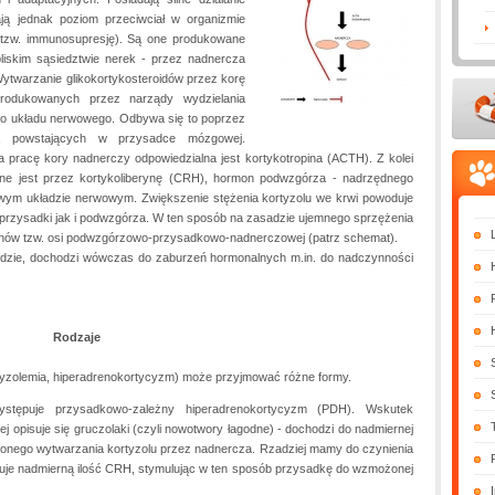
ają jednak poziom przeciwciał w organizmie
 tzw. immunosupresję). Są one produkowane
bliskim sąsiedztwie nerek - przez nadnercza
Wytwarzanie glikokortykosteroidów przez korę
rodukowanych przez narządy wydzielania
go układu nerwowego. Odbywa się to poprzez
), powstających w przysadce mózgowej.
 pracę kory nadnerczy odpowiedzialna jest kortykotropina (ACTH). Z kolei
e jest przez kortykoliberynę (CRH), hormon podwzgórza - nadrzędnego
wym układzie nerwowym. Zwiększenie stężenia kortyzolu we krwi powoduje
przysadki jak i podwzgórza. W ten sposób na zasadzie ujemnego sprzężenia
monów tzw. osi podwzgórzowo-przysadkowo-nadnerczowej (patrz schemat).
edzie, dochodzi wówczas do zaburzeń hormonalnych m.in. do nadczynności
Rodzaje
tyzolemia, hiperadrenokortycyzm) może przyjmować różne formy.
tępuje przysadkowo-zależny hiperadrenokortycyzm (PDH). Wskutek
j opisuje się gruczolaki (czyli nowotwory łagodne) - dochodzi do nadmiernej
zonego wytwarzania kortyzolu przez nadnercza. Rzadziej mamy do czynienia
kuje nadmierną ilość CRH, stymulując w ten sposób przysadkę do wzmożonej