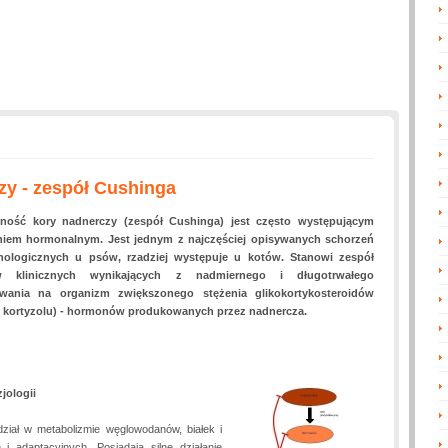
y - zespół Cushinga
ność kory nadnerczy (zespół Cushinga) jest często występującym
niem hormonalnym. Jest jednym z najczęściej opisywanych schorzeń
nologicznych u psów, rzadziej występuje u kotów. Stanowi zespół
w klinicznych wynikających z nadmiernego i długotrwałego
ywania na organizm zwiększonego stężenia glikokortykosteroidów
e kortyzolu) - hormonów produkowanych przez nadnercza.
zjologii
dział w metabolizmie węglowodanów, białek i
 adaptacyjnych. Posiadają silne działanie