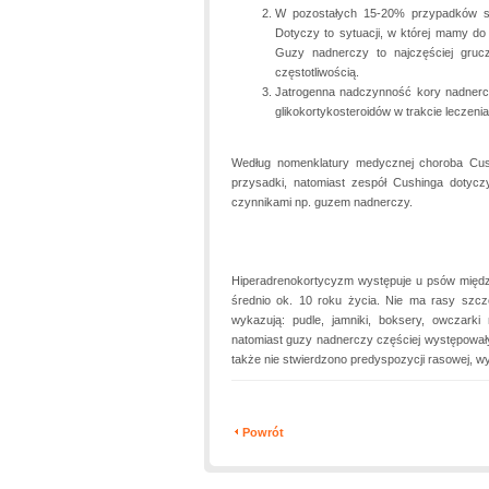
W pozostałych 15-20% przypadków s
Dotyczy to sytuacji, w której mamy do
Guzy nadnerczy to najczęściej gruczo
częstotliwością.
Jatrogenna nadczynność kory nadnerc
glikokortykosteroidów w trakcie leczen
Według nomenklatury medycznej choroba Cus
przysadki, natomiast zespół Cushinga dotyc
czynnikami np. guzem nadnerczy.
Hiperadrenokortycyzm występuje u psów między
średnio ok. 10 roku życia. Nie ma rasy szcz
wykazują: pudle, jamniki, boksery, owczarki 
natomiast guzy nadnerczy częściej występował
także nie stwierdzono predyspozycji rasowej, w
Powrót