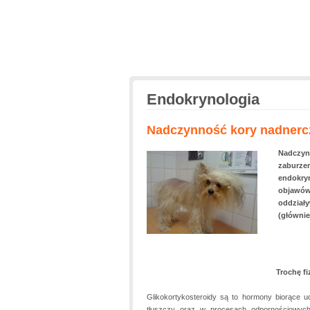
Endokrynologia
Nadczynność kory nadnercz
Nadczyn
zaburze
endokry
objawó
oddział
(główni
Trochę fi
Glikokortykosteroidy są to hormony biorące u
tłuszczy oraz w procesach odpornościowych i