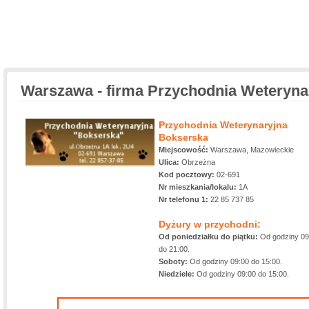
Warszawa - firma Przychodnia Weteryna
Przychodnia Weterynaryjna
Bokserska
Miejscowość:
Warszawa, Mazowieckie
Ulica:
Obrzeżna
Kod pocztowy:
02-691
Nr mieszkania/lokalu:
1A
Nr telefonu 1:
22 85 737 85
Dyżury w przychodni:
Od poniedziałku do piątku:
Od godziny 09
do 21:00.
Soboty:
Od godziny 09:00 do 15:00.
Niedziele:
Od godziny 09:00 do 15:00.