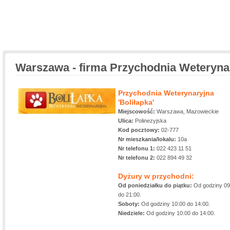
Warszawa - firma Przychodnia Weterynar
Przychodnia Weterynaryjna
'Boliłapka'
Miejscowość:
Warszawa, Mazowieckie
Ulica:
Polinezyjska
Kod pocztowy:
02-777
Nr mieszkania/lokalu:
10a
Nr telefonu 1:
022 423 11 51
Nr telefonu 2:
022 894 49 32
Dyżury w przychodni:
Od poniedziałku do piątku:
Od godziny 09
do 21:00.
Soboty:
Od godziny 10:00 do 14:00.
Niedziele:
Od godziny 10:00 do 14:00.