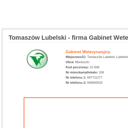
Tomaszów Lubelski - firma Gabinet Wete
Gabinet Weterynaryjny
Miejscowość:
Tomaszów Lubelski, Lubelski
Ulica:
Moniuszki
Kod pocztowy:
22-600
Nr mieszkania/lokalu:
106
Nr telefonu 1:
697711277
Nr telefonu 2:
846650532