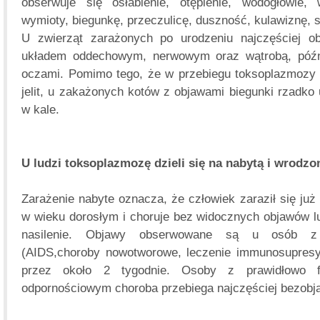
obserwuje się osłabienie, otępienie, wodogłowie, 
wymioty, biegunkę, przeczulicę, duszność, kulawiznę, 
U zwierząt zarażonych po urodzeniu najczęściej o
układem oddechowym, nerwowym oraz wątrobą, późni
oczami. Pomimo tego, że w przebiegu toksoplazmozy 
jelit, u zakażonych kotów z objawami biegunki rzadko
w kale.
U ludzi toksoplazmozę dzieli się na nabytą i wrodzo
Zarażenie nabyte oznacza, że człowiek zaraził się już 
w wieku dorosłym i choruje bez widocznych objawów lu
nasilenie. Objawy obserwowane są u osób z 
(AIDS,choroby nowotworowe, leczenie immunosupresyj
przez około 2 tygodnie. Osoby z prawidłowo f
odpornościowym choroba przebiega najczęściej bezob