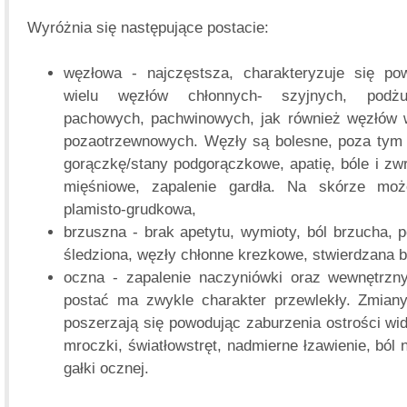
Wyróżnia się następujące postacie:
węzłowa - najczęstsza, charakteryzuje się po
wielu węzłów chłonnych- szyjnych, podżu
pachowych, pachwinowych, jak również węzłów w
pozaotrzewnowych. Węzły są bolesne, poza tym o
gorączkę/stany podgorączkowe, apatię, bóle i zw
mięśniowe, zapalenie gardła. Na skórze mo
plamisto-grudkowa,
brzuszna - brak apetytu, wymioty, ból brzucha, 
śledziona, węzły chłonne krezkowe, stwierdzana 
oczna - zapalenie naczyniówki oraz wewnętrzny
postać ma zwykle charakter przewlekły. Zmiany
poszerzają się powodując zaburzenia ostrości wi
mroczki, światłowstręt, nadmierne łzawienie, ból 
gałki ocznej.