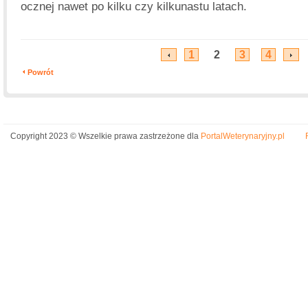
ocznej nawet po kilku czy kilkunastu latach.
1
2
3
4
Powrót
Copyright 2023 © Wszelkie prawa zastrzeżone dla
PortalWeterynaryjny.pl