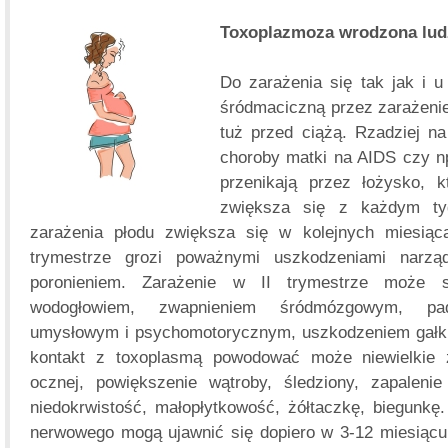
Toxoplazmoza wrodzona lud
Do zarażenia się tak jak i u
śródmaciczną przez zarażenie 
tuż przed ciążą. Rzadziej na
choroby matki na AIDS czy np
przenikają przez łożysko, k
zwiększa się z każdym ty
zarażenia płodu zwiększa się w kolejnych miesią
trymestrze grozi poważnymi uszkodzeniami narz
poronieniem. Zarażenie w II trymestrze może s
wodogłowiem, zwapnieniem śródmózgowym, pad
umysłowym i psychomotorycznym, uszkodzeniem gałki 
kontakt z toxoplasmą powodować może niewielkie
ocznej, powiększenie wątroby, śledziony, zapalenie
niedokrwistość, małopłytkowość, żółtaczkę, biegunkę
nerwowego mogą ujawnić się dopiero w 3-12 miesiącu