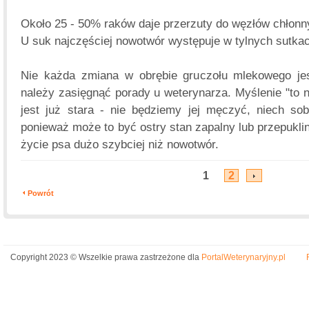
Około 25 - 50% raków daje przerzuty do węzłów chłonn
U suk najczęściej nowotwór występuje w tylnych sutkac
Nie każda zmiana w obrębie gruczołu mlekowego j
należy zasięgnąć porady u weterynarza. Myślenie "to 
jest już stara - nie będziemy jej męczyć, niech sobi
ponieważ może to być ostry stan zapalny lub przepukl
życie psa dużo szybciej niż nowotwór.
1
2
Powrót
Copyright 2023 © Wszelkie prawa zastrzeżone dla
PortalWeterynaryjny.pl