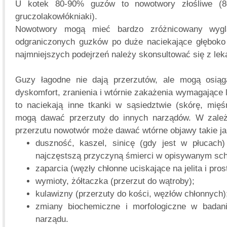
U kotek 80-90% guzów to nowotwory złośliwe (8
gruczolakowłókniaki).
Nowotwory mogą mieć bardzo zróżnicowany wygl
odgraniczonych guzków po duże naciekające głęboko 
najmniejszych podejrzeń należy skonsultować się z lek
Guzy łagodne nie dają przerzutów, ale mogą osią
dyskomfort, zranienia i wtórnie zakażenia wymagające l
to naciekają inne tkanki w sąsiedztwie (skórę, mięś
mogą dawać przerzuty do innych narządów. W zależ
przerzutu nowotwór może dawać wtórne objawy takie ja
duszność, kaszel, sinicę (gdy jest w płucach)
najczęstszą przyczyną śmierci w opisywanym sch
zaparcia (węzły chłonne uciskające na jelita i pros
wymioty, żółtaczka (przerzut do wątroby);
kulawizny (przerzuty do kości, węzłów chłonnych)
zmiany biochemiczne i morfologiczne w badan
narządu.