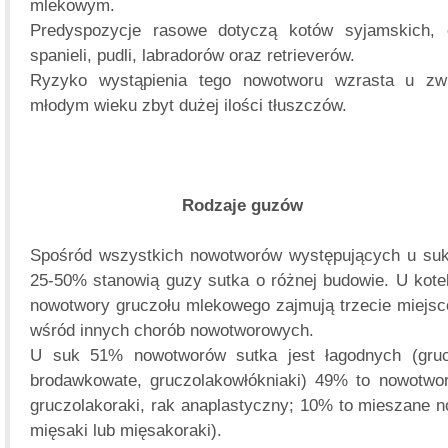
mlekowym.
Predyspozycje rasowe dotyczą kotów syjamskich, co
spanieli, pudli, labradorów oraz retrieverów.
Ryzyko wystąpienia tego nowotworu wzrasta u zw
młodym wieku zbyt dużej ilości tłuszczów.
Rodzaje guzów
Spośród wszystkich nowotworów występujących u suk
25-50% stanowią guzy sutka o różnej budowie. U kote
nowotwory gruczołu mlekowego zajmują trzecie miejsc
wśród innych chorób nowotworowych.
U suk 51% nowotworów sutka jest łagodnych (grucz
brodawkowate, gruczolakowłókniaki) 49% to nowotwory
gruczolakoraki, rak anaplastyczny; 10% to mieszane n
mięsaki lub mięsakoraki).